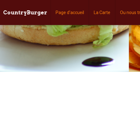
CountryBurger
Page d'accueil
La Carte
Ou nous t