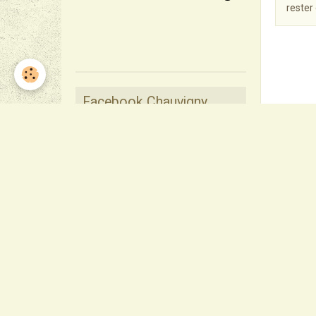
rester
Facebook Chauvigny
Chauvigny mardi au
dimanche 18h30 à 21h00
fermé le samedi